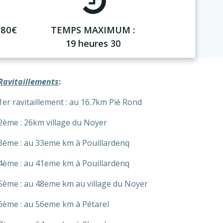
 80€
TEMPS MAXIMUM :
19 heures 30
Ravitaillements
:
1er ravitaillement : au 16.7km Pié Rond
2ème : 26km village du Noyer
3ème : au 33eme km à Pouillardenq
4ème : au 41eme km à Pouillardenq
5ème : au 48eme km au village du Noyer
6ème : au 56eme km à Pétarel