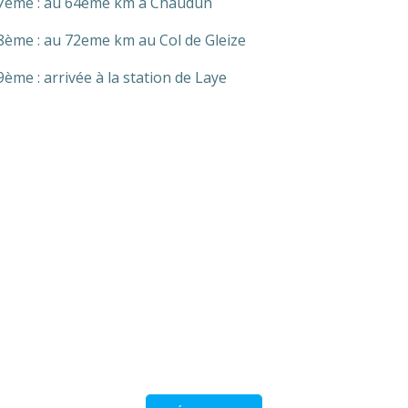
7ème : au 64eme km à Chaudun
8ème : au 72eme km au Col de Gleize
9ème : arrivée à la station de Laye