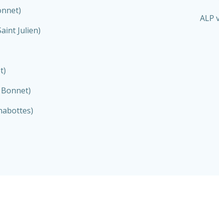
onnet)
ALP 
aint Julien)
t)
t Bonnet)
habottes)