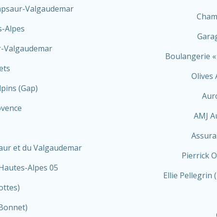
psaur-Valgaudemar
Champ
s-Alpes
Garag
ur-Valgaudemar
Boulangerie « 
ets
Olives
pins (Gap)
Aur
ovence
AMJ Au
Assura
aur et du Valgaudemar
Pierrick O
 Hautes-Alpes 05
Ellie Pellegrin
ottes)
-Bonnet)